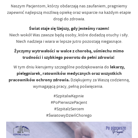
Naszym Pacjentom, którzy obdarzają nas zaufaniem, pragniemy
zapewnić najlepszą możliwą opiekę oraz wsparcie na każdym etapie
drogi do zdrowia.
Świat staje się lżejszy, gdy jesteśmy razem!
Niech wokół Was zawsze będą osoby, które dodadzą otuchy i siły.
Niech nadzieja i wiara w lepsze jutro pozostają niegasnące.
Życzymy wytrwałości w walce z chorobą, uśmiechu mimo
trudności i szybkiego powrotu do pełni zdrowia!
W tym dniu kierujemy szczególne podziękowania do
lekarzy,
pielęgniarek, ratowników medycznych oraz wszystkich
pracowników ochrony zdrowia.
Dziękujemy za Waszą codzienną,
wymagającą pracy, pełną poświęcenia.
#SzpitalwKępnie
#PoPierwszePacjent
#SzpitalzSercem
#ŚwiatowyDzieńChorego