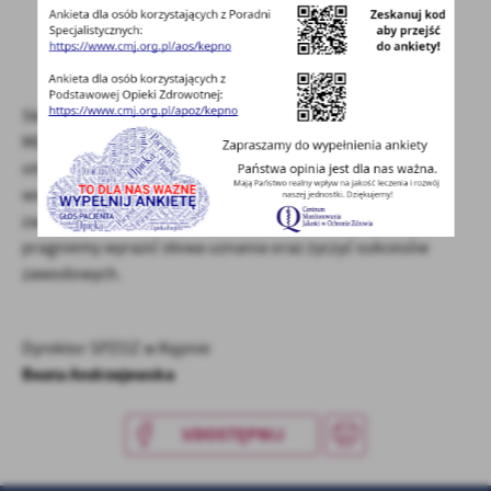
treści w postaci wiadomości, ofert, komunikatów mediów
społecznościowych.
Składamy Serdeczne podziękowania dla właścicieli firmy
MEBLE MARZENIE za okazane wsparcie i hojność, które
otrzymaliśmy od Państwa w jakże trudnym dla nasz
wszystkim czasie. Doceniając Państwa wielkie serce i
zaangażowanie w niesieniu pomocy naszemu Szpitalowi,
pragniemy wyrazić słowa uznania oraz życzyć sukcesów
zawodowych.
Dyrektor
SPZOZ w Kępnie
Beata Andrzejewska
UDOSTĘPNIJ